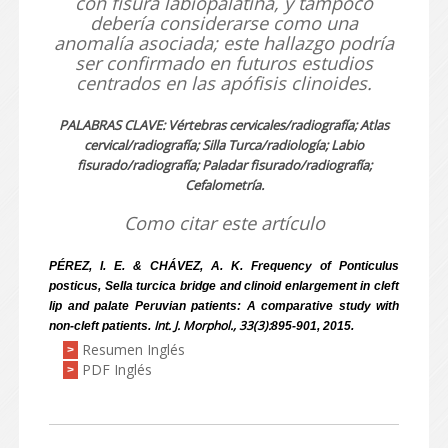
con fisura labiopalatina, y tampoco
debería considerarse como una
anomalía asociada; este hallazgo podría
ser confirmado en futuros estudios
centrados en las apófisis clinoides.
PALABRAS CLAVE: Vértebras cervicales/radiografía; Atlas
cervical/radiografía; Silla Turca/radiología; Labio
fisurado/radiografía; Paladar fisurado/radiografía;
Cefalometría.
Como citar este artículo
PÉREZ, I. E. & CHÁVEZ, A. K. Frequency of Ponticulus
posticus, Sella turcica bridge and clinoid enlargement in cleft
lip and palate Peruvian patients: A comparative study with
Int. J. Morphol., 33(3):
non-cleft patients.
895-901, 2015.
Resumen Inglés
>
PDF Inglés
>