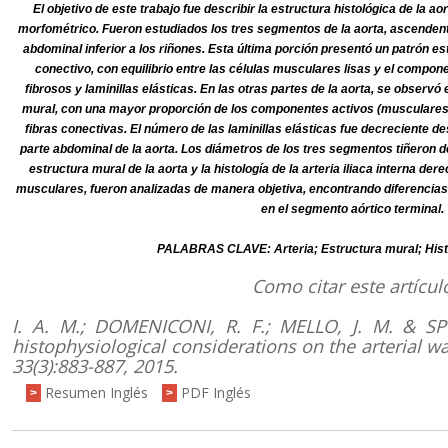
El objetivo de este trabajo fue describir la estructura histológica de la aor
morfométrico. Fueron estudiados los tres segmentos de la aorta, ascenden
abdominal inferior a los riñones. Esta última porción presentó un patrón est
conectivo, con equilibrio entre las células musculares lisas y el compo
fibrosos y laminillas elásticas. En las otras partes de la aorta, se observó 
mural, con una mayor proporción de los componentes activos (musculares li
fibras conectivas. El número de las laminillas elásticas fue decreciente d
parte abdominal de la aorta. Los diámetros de los tres segmentos tiñeron d
estructura mural de la aorta y la histología de la arteria iliaca interna de
musculares, fueron analizadas de manera objetiva, encontrando diferencias 
en el segmento aórtico terminal.
PALABRAS CLAVE: Arteria; Estructura mural; Histof
Como citar este artícul
I. A. M.; DOMENICONI, R. F.; MELLO, J. M. & SPI
histophysiological considerations on the arterial wa
33(3):
883-887, 2015.
Resumen Inglés
PDF Inglés
>
>