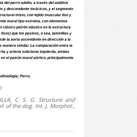
ta del perro adulto, a través del análisis
te y descendente torácicos, y el segmento
ructural mixto, con tejido muscular liso y
nente mural tipo estroma, con elementos
el clásico patrón elástico en la estructura
sos) que los pasivos, o sea, laminillas y
esde la aorta ascendente en dirección a la
e manera similar. La comparación entre la
recha y arteria subclavia izquierda, ambas
en el patrón mural aórtico, principalmente
isiología; Perro.
o
LLA, C. S. G. Structure and
ll of the dog.
Int. J. Morphol.,