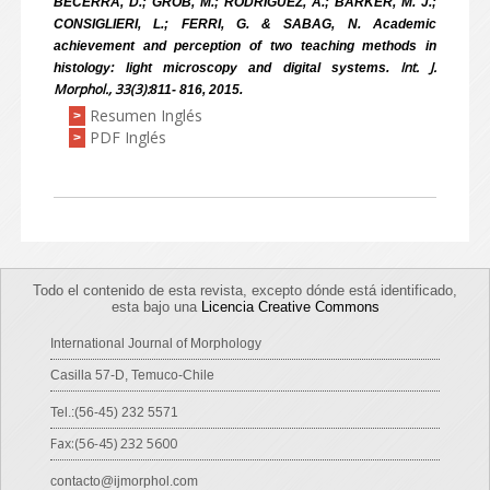
BECERRA, D.; GROB, M.; RODRÍGUEZ, A.; BARKER, M. J.;
CONSIGLIERI, L.; FERRI, G. & SABAG, N. Academic
achievement and perception of two teaching methods in
Int. J.
histology: light microscopy and digital systems.
Morphol., 33(3):
811- 816, 2015.
Resumen Inglés
>
PDF Inglés
>
Todo el contenido de esta revista, excepto dónde está identificado,
esta bajo una
Licencia Creative Commons
International Journal of Morphology
Casilla 57-D, Temuco-Chile
Tel.:(56-45) 232 5571
Fax:(56-45) 232 5600
contacto@ijmorphol.com