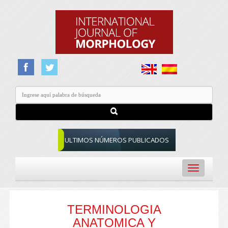
ULTIMOS NÚMEROS PUBLICADOS
Toggle
navigation
TERMINOLOGIA
ANATOMICA Y