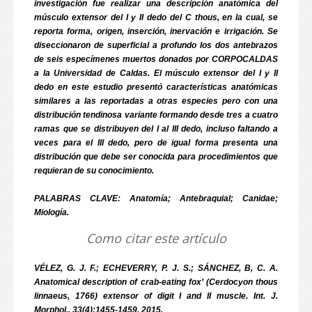
investigación fue realizar una descripción anatómica del
músculo extensor del I y II dedo del C thous, en la cual, se
reporta forma, origen, inserción, inervación e irrigación. Se
diseccionaron de superficial a profundo los dos antebrazos
de seis especímenes muertos donados por CORPOCALDAS
a la Universidad de Caldas. El músculo extensor del I y II
dedo en este estudio presentó características anatómicas
similares a las reportadas a otras especies pero con una
distribución tendinosa variante formando desde tres a cuatro
ramas que se distribuyen del I al III dedo, incluso faltando a
veces para el III dedo, pero de igual forma presenta una
distribución que debe ser conocida para procedimientos que
requieran de su conocimiento.
PALABRAS CLAVE: Anatomía; Antebraquial; Canidae;
Miología.
Como citar este artículo
VÉLEZ, G. J. F.; ECHEVERRY, P. J. S.; SÁNCHEZ, B, C. A.
Anatomical description of crab-eating fox’ (Cerdocyon thous
linnaeus, 1766) extensor of digit I and II muscle. Int. J.
Morphol., 33(4):1455-1459, 2015.