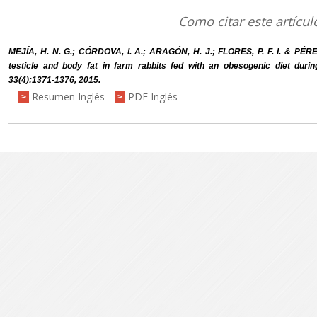
Como citar este artícul
MEJÍA, H. N. G.; CÓRDOVA, I. A.; ARAGÓN, H. J.; FLORES, P. F. I. & PÉR
testicle and body fat in farm rabbits fed with an obesogenic diet during 
33(4):1371-1376, 2015.
Resumen Inglés
PDF Inglés
>
>