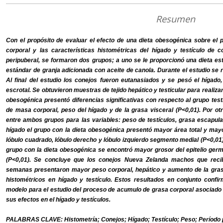
Resumen
Con el propósito de evaluar el efecto de una dieta obesogénica sobre el 
corporal y las características histométricas del hígado y testículo de 
peripuberal, se formaron dos grupos; a uno se le proporcionó una dieta est
estándar de granja adicionada con aceite de canola. Durante el estudio se 
Al final del estudio los conejos fueron eutanasiados y se pesó el hígado, 
escrotal. Se obtuvieron muestras de tejido hepático y testicular para realizar
obesogénica presentó diferencias significativas con respecto al grupo testi
de masa corporal, peso del hígado y de la grasa visceral (P<0,01). Por otr
entre ambos grupos para las variables: peso de testículos, grasa escapular
hígado el grupo con la dieta obesogénica presentó mayor área total y mayo
lóbulo cuadrado, lóbulo derecho y lóbulo izquierdo segmento medial (P<0,01)
grupo con la dieta obesogénica se encontró mayor grosor del epitelio germin
(P<0,01). Se concluye que los conejos Nueva Zelanda machos que reci
semanas presentaron mayor peso corporal, hepático y aumento de la gra
histométricos en hígado y testículo. Estos resultados en conjunto conf
modelo para el estudio del proceso de acumulo de grasa corporal asociado
sus efectos en el hígado y testículos.
PALABRAS CLAVE: Histometría; Conejos; Hígado; Testículo; Peso; Período p