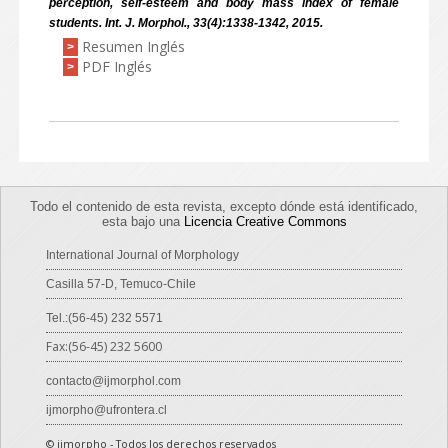
perception, self-esteem and body mass index of female
students. Int. J. Morphol., 33(4):1338-1342, 2015.
Resumen Inglés
>
PDF Inglés
>
Todo el contenido de esta revista, excepto dónde está identificado,
esta bajo una
Licencia Creative Commons
International Journal of Morphology
Casilla 57-D, Temuco-Chile
Tel.:(56-45) 232 5571
Fax:(56-45) 232 5600
contacto@ijmorphol.com
ijmorpho@ufrontera.cl
© ijmorpho - Todos los derechos reservados