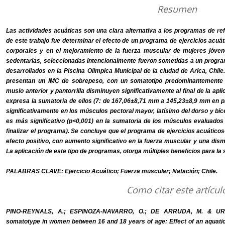
Resumen
Las actividades acuáticas son una clara alternativa a los programas de ref
de este trabajo fue determinar el efecto de un programa de ejercicios acuá
corporales y en el mejoramiento de la fuerza muscular de mujeres jóve
sedentarias, seleccionadas intencionalmente fueron sometidas a un program
desarrollados en la Piscina Olímpica Municipal de la ciudad de Arica, Chil
presentan un IMC de sobrepeso, con un somatotipo predominantemente 
muslo anterior y pantorrilla disminuyen significativamente al final de la ap
expresa la sumatoria de ellos (7: de 167,06±8,71 mm a 145,23±8,9 mm en pr
significativamente en los músculos pectoral mayor, latísimo del dorso y bí
es más significativo (p<0,001) en la sumatoria de los músculos evaluados 
finalizar el programa). Se concluye que el programa de ejercicios acuáticos
efecto positivo, con aumento significativo en la fuerza muscular y una dism
La aplicación de este tipo de programas, otorga múltiples beneficios para la s
PALABRAS CLAVE: Ejercicio Acuático; Fuerza muscular; Natación; Chile.
Como citar este artícul
PINO-REYNALS, A.; ESPINOZA-NAVARRO, O.; DE ARRUDA, M. & URI
somatotype in women between 16 and 18 years of age: Effect of an aquati