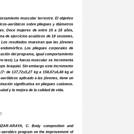
orzamiento muscular terrestre. El objetivo
ticos-aeróbicos sobre pliegues y diámetros
nes. Doce mujeres de entre 16 a 18 años,
a de ejercicios acuáticos de 18 sesiones,
e. Los resultados muestran que las jóvenes
endomórfico. Los pliegues corporales de
licación del programa, igual comportamiento
e-test). La fuerza muscular se incrementa
ceps braquial. Sin embargo este incremento
(7: de 137,72±5,27 kg a 158,67±6,48 kg al
-aeróbicos aplicado a las jóvenes, tiene un
inución significativa en pliegues cutáneos.
alud y la mejora de la calidad de vida.
o
ZAR-ARAYA, C. Body composition and
c-aerobics program on the improvement of