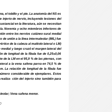
, el tobillo y el pie. La anatomía del NS es
de injerto de nervio, incluyendo lesiones del
ustancial en la literatura, aún se necesitan
tría. Noventa y ocho miembros inferiores de
ión entre los nervios cutáneo sural medial
 de unión a la línea intermaleolar (IML) fue
vértice de la cabeza al maléolo lateral o LM)
 medial y luego cruzó el margen lateral del
n de longitud de la fíbula fue de 0,25±0,06
nte de la LM en el 95,9 % de las piernas, con
lateral a la vena safena parva en 74,5 % de
 La relación de longitud de la fíbula fue
 número considerable de ejemplares. Estos
ealiza- ción del injerto sino también para
aleolar; Vena safena menor.
o