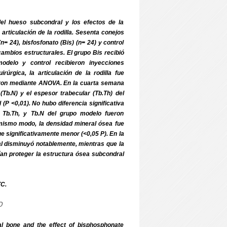
el hueso subcondral y los efectos de la
articulación de la rodilla. Sesenta conejos
 24), bisfosfonato (Bis) (n= 24) y control
cambios estructurales. El grupo Bis recibió
odelo y control recibieron inyecciones
rúrgica, la articulación de la rodilla fue
raron mediante ANOVA. En la cuarta semana
 (Tb.N) y el espesor trabecular (Tb.Th) del
(P <0,01). No hubo diferencia significativa
, Tb.Th, y Tb.N del grupo modelo fueron
 mismo modo, la densidad mineral ósea fue
ue significativamente menor (<0,05 P). En la
ral disminuyó notablemente, mientras que la
ían proteger la estructura ósea subcondral
TC.
o
l bone and the effect of bisphosphonate