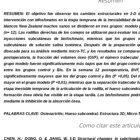
Resumen
RESUMEN: El objetivo fue observar los cambios estructurales en 3-D d
intervención con bifosfonatos en la etapa temprana de la inestabilidad de la 
blancos New Zealand machos sanos se dividieron en tres grupos: modelo (n=
(n= 12). Las rodillas derechas de los conejos se utilizaron para evaluar los 
inyecciones subcutáneas de bisfosfonato, mientras que los grupos m
subcutáneas de solución salina isotónica. Después de la preparación qui
disecada para su análisis mediante micro-TC, y los resultados se compa
postoperatoria, la fracción del volumen óseo (GVF), el número trabecular
grupo modelo fueron significativamente más bajos que los del grupo control 
entre los grupos control y Bis. En la semana 12 postoperatoria, BVF
significativamente mayores que los del grupo control y Bis (P <0,05). Del
mayor en el grupo modelo (P <0,01), mientras que la separación trabecular f
etapa inestable temprana de la articulación de la rodilla, el hueso subcond
formación ósea obvia fue visible en la etapa tardía. Los bisfosfonatos podr
mediante la inhibición de la absorción ósea.
PALABRAS CLAVE: Osteoartritis; Hueso subcondral; Estructura 3D; Micro-
Como citar este artícul
CHEN, H.; DONG, Q. & JIANG, W. 3-D Structural changes in subchondra