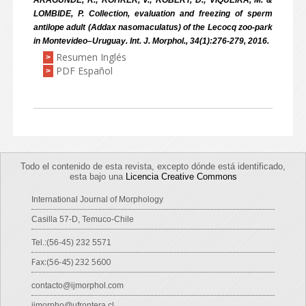
ARAGUNDE, R.; ROHRER, V.; ROBERT, D.; VIQUEIRA, M. &
LOMBIDE, P. Collection, evaluation and freezing of sperm
antilope adult (Addax nasomaculatus) of the Lecocq zoo-park
in Montevideo–Uruguay. Int. J. Morphol., 34(1):276-279, 2016.
Resumen Inglés
>
PDF Español
>
Todo el contenido de esta revista, excepto dónde está identificado,
esta bajo una
Licencia Creative Commons
International Journal of Morphology
Casilla 57-D, Temuco-Chile
Tel.:(56-45) 232 5571
Fax:(56-45) 232 5600
contacto@ijmorphol.com
ijmorpho@ufrontera.cl