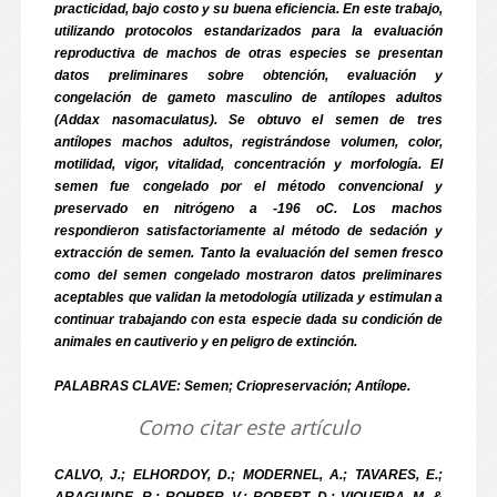
practicidad, bajo costo y su buena eficiencia. En este trabajo,
utilizando protocolos estandarizados para la evaluación
reproductiva de machos de otras especies se presentan
datos preliminares sobre obtención, evaluación y
congelación de gameto masculino de antílopes adultos
(Addax nasomaculatus). Se obtuvo el semen de tres
antílopes machos adultos, registrándose volumen, color,
motilidad, vigor, vitalidad, concentración y morfología. El
semen fue congelado por el método convencional y
preservado en nitrógeno a -196 oC. Los machos
respondieron satisfactoriamente al método de sedación y
extracción de semen. Tanto la evaluación del semen fresco
como del semen congelado mostraron datos preliminares
aceptables que validan la metodología utilizada y estimulan a
continuar trabajando con esta especie dada su condición de
animales en cautiverio y en peligro de extinción.
PALABRAS CLAVE: Semen; Criopreservación; Antílope.
Como citar este artículo
CALVO, J.; ELHORDOY, D.; MODERNEL, A.; TAVARES, E.;