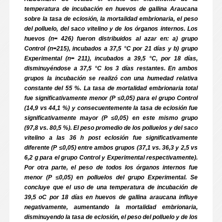
temperatura de incubación en huevos de gallina Araucana
sobre la tasa de eclosión, la mortalidad embrionaria, el peso
del polluelo, del saco vitelino y de los órganos internos. Los
huevos (n= 426) fueron distribuidos al azar en: a) grupo
Control (n=215), incubados a 37,5 °C por 21 días y b) grupo
Experimental (n= 211), incubados a 39,5 °C, por 18 días,
disminuyéndose a 37,5 °C los 3 días restantes. En ambos
grupos la incubación se realizó con una humedad relativa
constante del 55 %. La tasa de mortalidad embrionaria total
fue significativamente menor (P ≤0,05) para el grupo Control
(14,9 vs 44,1 %) y consecuentemente la tasa de eclosión fue
significativamente mayor (P ≤0,05) en este mismo grupo
(97,8 vs. 80,5 %). El peso promedio de los polluelos y del saco
vitelino a las 36 h post eclosión fue significativamente
diferente (P ≤0,05) entre ambos grupos (37,1 vs. 36,3 y 2,5 vs
6,2 g para el grupo Control y Experimental respectivamente).
Por otra parte, el peso de todos los órganos internos fue
menor (P ≤0,05) en polluelos del grupo Experimental. Se
concluye que el uso de una temperatura de incubación de
39,5 oC por 18 días en huevos de gallina araucana influye
negativamente, aumentando la mortalidad embrionaria,
disminuyendo la tasa de eclosión, el peso del polluelo y de los