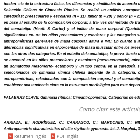
tenden- cia de la estructura física, las diferencias y similitudes de acuerdo
Selección Chilena de Gimnasia Rítmica. Se realizó un análisis antropo
categorías: preescolares y escolares (n = 11), junior (n = 28) y senior (n = 21
en base al estudio de la composición corporal, a tra- vés del método de 
del somatotipo (Heath & Carter) y el índice de masa corporal (Quetele
significativas en- tre los niños preescolares y escolares y las categorías s
antropométricas generales de masa corporal, altura e IMC. En cuanto a la
diferencias significativas en el porcentaje de masa muscular entre los pr
con las otras dos categorías. En el estudio del somatotipo, la preva- lencia 
se encontró en los niños preescolares y escolares (meso-ectomorfo), mient
un somatotipo mesomorfo- ectomorfo y un tipo central en la categoría sen
seleccionados de gimnasia rítmica chilena depende de la categoría, 
antropométricas, relacionados con la composición corporal y el somatotipo.
establecer una tendencia clara en la estructura morfológica para este deport
PALABRAS CLAVE: Gimnasia rítmica; Cineantropometría; Categorías de ed
Como citar este artícul
ARRIAZA, E.; RODRÍGUEZ, C.; CARRASCO, C.; MARDONES, C.; NI
Anthropometric characteristics of elite rhythmic gymnasts. Int. J. Morphol., 
Resumen Inglés
PDF Inglés
>
>