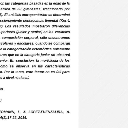
 con las categorías basadas en la edad de la
métrico de 60 gimnastas, fraccionado por
). El análisis antropométrico se determinó
fraccionamiento pentacompartimental (Kerr),
t). Los resultados mostraron diferencias
uperiores (junior y senior) en las variables
 composición corporal, sólo encontramos
eescolares y escolares, cuando se comparan
de la categorización ectomórfica solamente
ras que en la categoría junior se observó
ior. En conclusión, la morfología de los
como se observa en las características
 Por lo tanto, este factor no es útil para
e a nivel nacional.
ad.
o
EDMANN, L. & LÓPEZ-FUENZALIDA, A.
34(1):17-22, 2016.