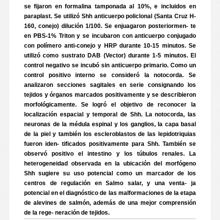
se fijaron en formalina tamponada al 10%, e incluidos en
paraplast. Se utilizó Shh anticuerpo policlonal (Santa Cruz H-
160, conejo) dilución 1/100. Se enjuagaron posteriormen- te
en PBS-1% Triton y se incubaron con anticuerpo conjugado
con polímero anti-conejo y HRP durante 10-15 minutos. Se
utilizó como sustrato DAB (Vector) durante 1-5 minutos. El
control negativo se incubó sin anticuerpo primario. Como un
control positivo interno se consideró la notocorda. Se
analizaron secciones sagitales en serie consignando los
tejidos y órganos marcados positivamente y se describieron
morfológicamente. Se logró el objetivo de reconocer la
localización espacial y temporal de Shh. La notocorda, las
neuronas de la médula espinal y los ganglios, la capa basal
de la piel y también los escleroblastos de las lepidotriquias
fueron iden- tificados positivamente para Shh. También se
observó positivo el intestino y los túbulos renales. La
heterogeneidad observada en la ubicación del morfógeno
Shh sugiere su uso potencial como un marcador de los
centros de regulación en Salmo salar, y una venta- ja
potencial en el diagnóstico de las malformaciones de la etapa
de alevines de salmón, además de una mejor comprensión
de la rege- neración de tejidos.