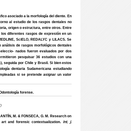
ico asociado a la morfología del diente. En
 torno al estudio de los rasgos dentales no
oria, origen o estructura, entre otros. Entre
e los diferentes rasgos de expresión en un
es MEDLINE, SciELO, REDALYC y LILACS. Se
en análisis de rasgos morfológicos dentales
 seleccio- nados fueron evaluados por dos
ermitieron pesquisar 36 estudios con una
, seguida por Chile y Brasil. Si bien estos
ología dentaria Sudamericana estudiando
empleadas si se pretende asignar un valor
dontología forense.
o
CANTÍN, M. & FONSECA, G. M. Research on
Int. J.
 art and forensic contextualization.