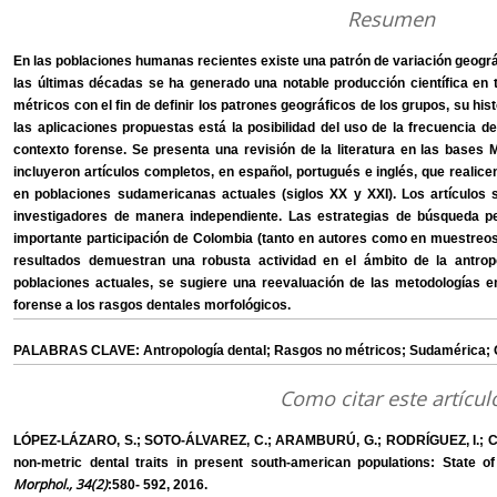
Resumen
En las poblaciones humanas recientes existe una patrón de variación geográf
las últimas décadas se ha generado una notable producción científica en
métricos con el fin de definir los patrones geográficos de los grupos, su hist
las aplicaciones propuestas está la posibilidad del uso de la frecuencia d
contexto forense. Se presenta una revisión de la literatura en las bas
incluyeron artículos completos, en español, portugués e inglés, que realic
en poblaciones sudamericanas actuales (siglos XX y XXI). Los artículos
investigadores de manera independiente. Las estrategias de búsqueda p
importante participación de Colombia (tanto en autores como en muestreos)
resultados demuestran una robusta actividad en el ámbito de la antrop
poblaciones actuales, se sugiere una reevaluación de las metodologías 
forense a los rasgos dentales morfológicos.
PALABRAS CLAVE: Antropología dental; Rasgos no métricos; Sudamérica; O
Como citar este artícul
LÓPEZ-LÁZARO, S.; SOTO-ÁLVAREZ, C.; ARAMBURÚ, G.; RODRÍGUEZ, I.; 
non-metric dental traits in present south-american populations: State of
Morphol., 34(2)
:580- 592, 2016.