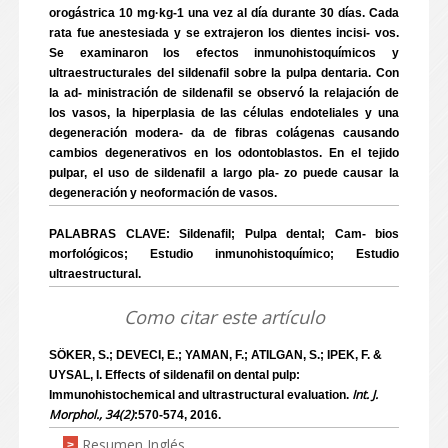
orogástrica 10 mg·kg-1 una vez al día durante 30 días. Cada
rata fue anestesiada y se extrajeron los dientes incisi- vos.
Se examinaron los efectos inmunohistoquímicos y
ultraestructurales del sildenafil sobre la pulpa dentaria. Con
la ad- ministración de sildenafil se observó la relajación de
los vasos, la hiperplasia de las células endoteliales y una
degeneración modera- da de fibras colágenas causando
cambios degenerativos en los odontoblastos. En el tejido
pulpar, el uso de sildenafil a largo pla- zo puede causar la
degeneración y neoformación de vasos.
PALABRAS CLAVE: Sildenafil; Pulpa dental; Cam- bios
morfológicos; Estudio inmunohistoquímico; Estudio
ultraestructural.
Como citar este artículo
SÖKER, S.; DEVECI, E.; YAMAN, F.; ATILGAN, S.; IPEK, F. &
UYSAL, I. Effects of sildenafil on dental pulp:
Int. J.
Immunohistochemical and ultrastructural evaluation.
Morphol., 34(2)
:570-574, 2016.
Resumen Inglés
>