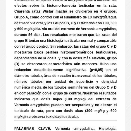
efectos sobre la histomorfometría testicular en la rata.
Cuarenta ratas Wistar macho se dividieron en 4 grupos.
Grupo A, como control con el suministro de 10 ml/kg/día/agua
destilada vía oral, y los Grupos B, C y D tratados con 100, 300
y 600 mg/kg/día/ vía oral del extracto de Vernonia amygdalina,
durante 56 días. Los resultados mostraron que las ratas del
grupo B tenían una histología testicular normal y comparable
con el grupo control. Sin embargo, las ratas del grupo C y D
mostraron bajos perfiles histomorfométricos testiculares,
dependientes de la dosis, y con la dosis más elevada, grupo
(D) se observaron característica aún menores. Hubo una
reducción estadísticamente significativa (p<0,05) en el
diámetro tubular, área de sección transversal de los túbulos,
número túbulos por unidad de superficie y densidad
numérica media de los túbulos seminíferos del Grupo C y D
en comparación con el grupo de control. Nuestros resultados
indicaron que dosis bajas (100 mg/kg) del extracto de
Vernonia amygdalina pueden ser aceptables y no alteran el
testículo de rata, pero con dosis altas (300 mg/kg y 600
mg/kg) se observa toxicidad testicular.
PALABRAS CLAVE: Vernonia amygdalina; Histología;