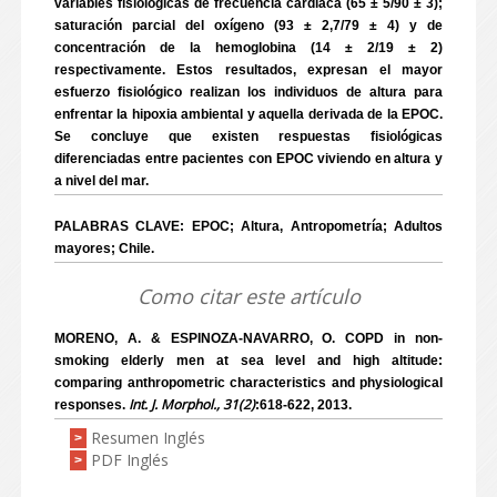
variables fisiológicas de frecuencia cardiaca (65 ± 5/90 ± 3);
saturación parcial del oxígeno (93 ± 2,7/79 ± 4) y de
concentración de la hemoglobina (14 ± 2/19 ± 2)
respectivamente. Estos resultados, expresan el mayor
esfuerzo fisiológico realizan los individuos de altura para
enfrentar la hipoxia ambiental y aquella derivada de la EPOC.
Se concluye que existen respuestas fisiológicas
diferenciadas entre pacientes con EPOC viviendo en altura y
a nivel del mar.
PALABRAS CLAVE: EPOC; Altura, Antropometría; Adultos
mayores; Chile.
Como citar este artículo
MORENO, A. & ESPINOZA-NAVARRO, O. COPD in non-
smoking elderly men at sea level and high altitude:
comparing anthropometric characteristics and physiological
Int. J. Morphol., 31(2)
responses.
:618-622, 2013.
Resumen Inglés
>
PDF Inglés
>