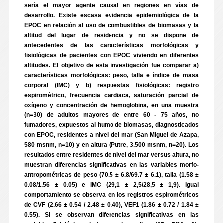
sería el mayor agente causal en regiones en vías de
desarrollo. Existe escasa evidencia epidemiológica de la
EPOC en relación al uso de combustibles de biomasas y la
altitud del lugar de residencia y no se dispone de
antecedentes de las características morfológicas y
fisiológicas de pacientes con EPOC viviendo en diferentes
altitudes. El objetivo de esta investigación fue comparar a)
características morfológicas: peso, talla e índice de masa
corporal (IMC) y b) respuestas fisiológicas: registro
espirométrico, frecuencia cardiaca, saturación parcial de
oxígeno y concentración de hemoglobina, en una muestra
(n=30) de adultos mayores de entre 60 - 75 años, no
fumadores, expuestos al humo de biomasas, diagnosticados
con EPOC, residentes a nivel del mar (San Miguel de Azapa,
580 msnm, n=10) y en altura (Putre, 3.500 msnm, n=20). Los
resultados entre residentes de nivel del mar versus altura, no
muestran diferencias significativas en las variables morfo-
antropométricas de peso (70.5 ± 6.8/69.7 ± 6.1), talla (1.58 ±
0.08/1.56 ± 0.05) e IMC (29,1 ± 2,5/28,5 ± 1,9). Igual
comportamiento se observa en los registros espirométricos
de CVF (2.66 ± 0.54 / 2.48 ± 0.40), VEF1 (1.86 ± 0.72 / 1.84 ±
0.55). Si se observan diferencias significativas en las