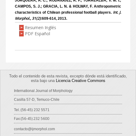
JORQUERA, A. C.; RODRÍGUEZ, R. F.; TORREALBA, V. M. I.;
CAMPOS, S. J.; GRACIA, L. N. & HOLWAY, F. Anthropometric
Int. J.
characteristics of Chilean professional football players.
Morphol., 31(2)
:609-614, 2013.
Resumen Inglés
>
PDF Español
>
Todo el contenido de esta revista, excepto dónde está identificado,
esta bajo una
Licencia Creative Commons
International Journal of Morphology
Casilla 57-D, Temuco-Chile
Tel.:(56-45) 232 5571
Fax:(56-45) 232 5600
contacto@ijmorphol.com