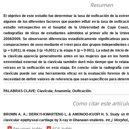
Resumen
El objetivo de este estudio fue determinar la tasa de osificación de la extre
algunos de los diferentes factores que pueden influir en la tasa de osificacio
estudio retrospectivo en el hospital de la Universidad de Cape Coast
radiografías de tórax de estudiantes admitidos al primer año de la Uni
2008/2009. Se observaron diferencias estadísticamente significativas par
comparaciones de sexo mediante el t-test para dos grupos independientes c
(p = 0,001), la etapa 3 (p <0,001) y la etapa 4 (p = 0-001). La edad de inicio d
la clavícula aparecía generalmente antes en las mujeres que en los hombr
extremidad esternal de la clavícula también duró más tiempo que lo relat
retraso en la osificación en esta etapa. En conclu- sión la radiografía c
clavícula puede ser una herramienta eficaz en la evaluación forense de 
necesidad de definir valores de referencia que sean específicos para deter
PALABRAS CLAVE: Clavícula; Anatomía; Osificación.
Como citar este artícul
BROWN A. A.; DERKYI-KWARTENG L. & AMONOO-KUOFI H. S. Study on the ti
Int. J. Morphol.
clavicular epiphyseal cartilage by X-ray in Ghanaian students.
Resumen Inglés
PDF Inglés
>
>