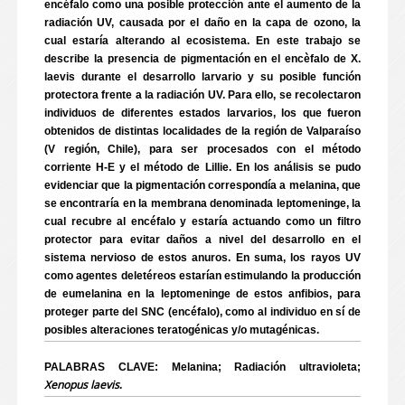
encéfalo como una posible protección ante el aumento de la
radiación UV, causada por el daño en la capa de ozono, la
cual estaría alterando al ecosistema. En este trabajo se
describe la presencia de pigmentación en el encèfalo de X.
laevis durante el desarrollo larvario y su posible función
protectora frente a la radiación UV. Para ello, se recolectaron
individuos de diferentes estados larvarios, los que fueron
obtenidos de distintas localidades de la región de Valparaíso
(V región, Chile), para ser procesados con el método
corriente H-E y el método de Lillie. En los análisis se pudo
evidenciar que la pigmentación correspondía a melanina, que
se encontraría en la membrana denominada leptomeninge, la
cual recubre al encéfalo y estaría actuando como un filtro
protector para evitar daños a nivel del desarrollo en el
sistema nervioso de estos anuros. En suma, los rayos UV
como agentes deletéreos estarían estimulando la producción
de eumelanina en la leptomeninge de estos anfibios, para
proteger parte del SNC (encéfalo), como al individuo en sí de
posibles alteraciones teratogénicas y/o mutagénicas.
PALABRAS CLAVE: Melanina; Radiación ultravioleta;
Xenopus laevis
.