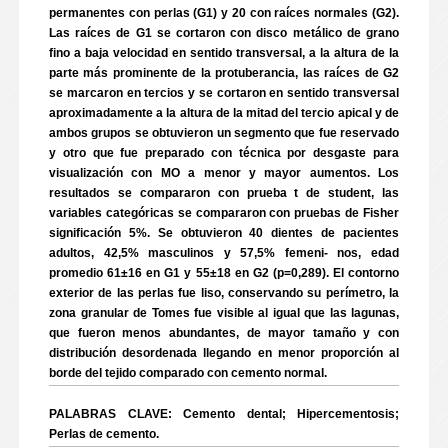
permanentes con perlas (G1) y 20 con raíces normales (G2).
Las raíces de G1 se cortaron con disco metálico de grano
fino a baja velocidad en sentido transversal, a la altura de la
parte más prominente de la protuberancia, las raíces de G2
se marcaron en tercios y se cortaron en sentido transversal
aproximadamente a la altura de la mitad del tercio apical y de
ambos grupos se obtuvieron un segmento que fue reservado
y otro que fue preparado con técnica por desgaste para
visualización con MO a menor y mayor aumentos. Los
resultados se compararon con prueba t de student, las
variables categóricas se compararon con pruebas de Fisher
significación 5%. Se obtuvieron 40 dientes de pacientes
adultos, 42,5% masculinos y 57,5% femeni- nos, edad
promedio 61±16 en G1 y 55±18 en G2 (p=0,289). El contorno
exterior de las perlas fue liso, conservando su perímetro, la
zona granular de Tomes fue visible al igual que las lagunas,
que fueron menos abundantes, de mayor tamaño y con
distribución desordenada llegando en menor proporción al
borde del tejido comparado con cemento normal.
PALABRAS CLAVE: Cemento dental; Hipercementosis;
Perlas de cemento.