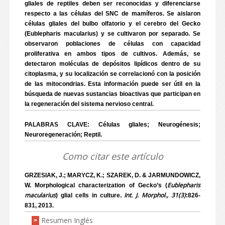
gliales de reptiles deben ser reconocidas y diferenciarse
respecto a las células del SNC de mamíferos. Se aislaron
células gliales del bulbo olfatorio y el cerebro del Gecko
(Eublepharis macularius) y se cultivaron por separado. Se
observaron poblaciones de células con capacidad
proliferativa en ambos tipos de cultivos. Además, se
detectaron moléculas de depósitos lipídicos dentro de su
citoplasma, y su localización se correlacionó con la posición
de las mitocondrias. Esta información puede ser útil en la
búsqueda de nuevas sustancias bioactivas que participan en
la regeneración del sistema nervioso central.
PALABRAS CLAVE: Células gliales; Neurogénesis;
Neuroregeneración; Reptil.
Como citar este artículo
GRZESIAK, J.; MARYCZ, K.; SZAREK, D. & JARMUNDOWICZ,
Eublepharis
W. Morphological characterization of Gecko’s (
macularius
Int. J. Morphol., 31(3)
) glial cells in culture.
:826-
831, 2013.
Resumen Inglés
>