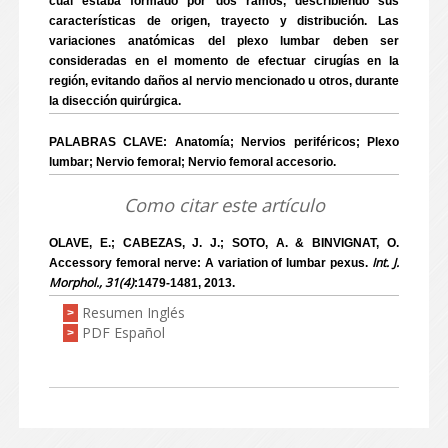
cual estaba formado por dos ramos, describiendo sus
características de origen, trayecto y distribución. Las
variaciones anatómicas del plexo lumbar deben ser
consideradas en el momento de efectuar cirugías en la
región, evitando daños al nervio mencionado u otros, durante
la disección quirúrgica.
PALABRAS CLAVE: Anatomía; Nervios periféricos; Plexo
lumbar; Nervio femoral; Nervio femoral accesorio.
Como citar este artículo
OLAVE, E.; CABEZAS, J. J.; SOTO, A. & BINVIGNAT, O.
Int. J.
Accessory femoral nerve: A variation of lumbar pexus.
Morphol., 31(4)
:1479-1481, 2013.
Resumen Inglés
>
PDF Español
>