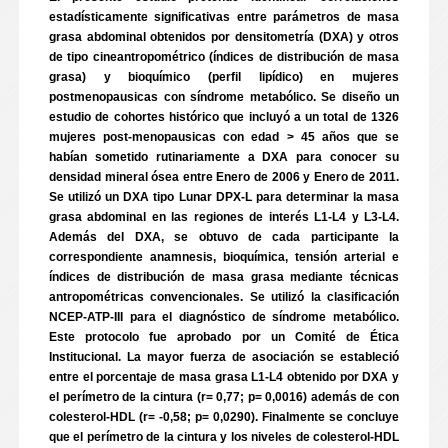
estadísticamente significativas entre parámetros de masa
grasa abdominal obtenidos por densitometría (DXA) y otros
de tipo cineantropométrico (índices de distribución de masa
grasa) y bioquímico (perfil lipídico) en mujeres
postmenopausicas con síndrome metabólico. Se diseño un
estudio de cohortes histórico que incluyó a un total de 1326
mujeres post-menopausicas con edad > 45 años que se
habían sometido rutinariamente a DXA para conocer su
densidad mineral ósea entre Enero de 2006 y Enero de 2011.
Se utilizó un DXA tipo Lunar DPX-L para determinar la masa
grasa abdominal en las regiones de interés L1-L4 y L3-L4.
Además del DXA, se obtuvo de cada participante la
correspondiente anamnesis, bioquímica, tensión arterial e
índices de distribución de masa grasa mediante técnicas
antropométricas convencionales. Se utilizó la clasificación
NCEP-ATP-III para el diagnóstico de síndrome metabólico.
Este protocolo fue aprobado por un Comité de Ética
Institucional. La mayor fuerza de asociación se estableció
entre el porcentaje de masa grasa L1-L4 obtenido por DXA y
el perímetro de la cintura (r= 0,77; p= 0,0016) además de con
colesterol-HDL (r= -0,58; p= 0,0290). Finalmente se concluye
que el perímetro de la cintura y los niveles de colesterol-HDL