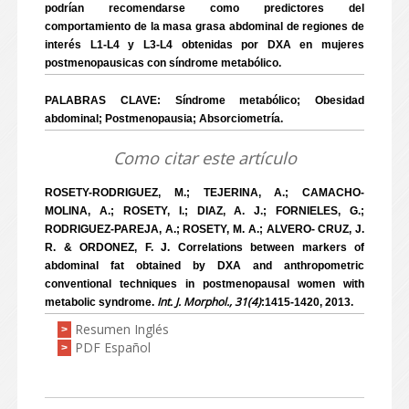
podrían recomendarse como predictores del
comportamiento de la masa grasa abdominal de regiones de
interés L1-L4 y L3-L4 obtenidas por DXA en mujeres
postmenopausicas con síndrome metabólico.
PALABRAS CLAVE: Síndrome metabólico; Obesidad
abdominal; Postmenopausia; Absorciometría.
Como citar este artículo
ROSETY-RODRIGUEZ, M.; TEJERINA, A.; CAMACHO-
MOLINA, A.; ROSETY, I.; DIAZ, A. J.; FORNIELES, G.;
RODRIGUEZ-PAREJA, A.; ROSETY, M. A.; ALVERO- CRUZ, J.
R. & ORDONEZ, F. J. Correlations between markers of
abdominal fat obtained by DXA and anthropometric
conventional techniques in postmenopausal women with
Int. J. Morphol., 31(4)
metabolic syndrome.
:1415-1420, 2013.
Resumen Inglés
>
PDF Español
>