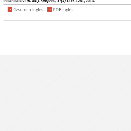
Int. J. Morphol., 31(4)
Indian cadavers.
:1276-1281, 2013.
Resumen Inglés
PDF Inglés
>
>