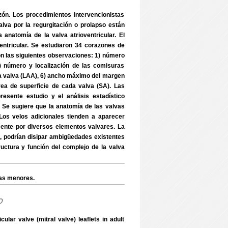
ón. Los procedimientos intervencionistas
alva por la regurgitación o prolapso están
 anatomía de la valva atrioventricular. El
ventricular. Se estudiaron 34 corazones de
on las siguientes observaciones: 1) número
) número y localización de las comisuras
ada valva (LAA), 6) ancho máximo del margen
́rea de superficie de cada valva (SA). Las
sente estudio y el análisis estadístico
. Se sugiere que la anatomía de las valvas
Los velos adicionales tienden a aparecer
nte por diversos elementos valvares. La
, podrían disipar ambigüedades existentes
uctura y función del complejo de la valva
as menores.
o
ar valve (mitral valve) leaflets in adult