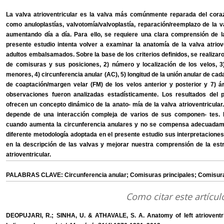
La valva atrioventricular es la valva más comúnmente reparada del coraz
como anuloplastías, valvotomía/valvoplastía, reparación/reemplazo de la v
aumentando día a día. Para ello, se requiere una clara comprensión de la
presente estudio intenta volver a examinar la anatomía de la valva atrio
adultos embalsamados. Sobre la base de los criterios definidos, se realizar
de comisuras y sus posiciones, 2) número y localización de los velos, 3
menores, 4) circunferencia anular (AC), 5) longitud de la unión anular de c
de coaptación/margen velar (FM) de los velos anterior y posterior y 7) a
observaciones fueron analizadas estadísticamente. Los resultados del pre
ofrecen un concepto dinámico de la anato- mía de la valva atrioventricular
depende de una interacción compleja de varios de sus componen- tes. 
cuando aumenta la circunferencia anulares y no se compensa adecuadame
diferente metodología adoptada en el presente estudio sus interpretaciones
en la descripción de las valvas y mejorar nuestra comprensión de la estr
atrioventricular.
PALABRAS CLAVE: Circunferencia anular; Comisuras principales; Comisur
Como citar este artícul
DEOPUJARI, R.; SINHA, U. & ATHAVALE, S. A. Anatomy of left atrioventricul