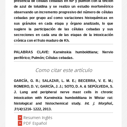
presencia de células cebadas en NP y pulmón con la tinción
de azul de toluidina y se realizo un estudio morfométrico
observando un incremento progresivo del número de células
cebadas por grupo así como variaciones histoquímicas en
sus gránulos en cada etapa y órgano analizado, lo que
sugiere la participación de las células cebadas y sus
secreciones en cada una de las etapas de la intoxicación
crónica con el fruto maduro de Kh.
PALABRAS CLAVE: Karwinskia humboldtiana; Nervio
periférico; Pulmón; Células cebadas.
Como citar este artículo
GARCÍA, G. R.; SALAZAR, L. M. E.; BECERRA, V. E. M.;
ROMERO, D. V.; GARCÍA, J. J.; SOTO, D. A. & SEPÚLVEDA, S.
J. Lung and peripheral nerve mast cells in chronic
intoxication with Karwinskia humboldtiana in Wistar rat:
Int. J. Morphol.,
histological and histochemical study.
31(4)
:1216- 1222, 2013.
Resumen Inglés
>
PDF Español
>