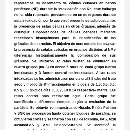
reportamos un incremento de células cebadas en nervio
periférico (NP) durante la intoxicación con Kh, este hallazgo
no ha sido reportado previamente en otros órganos durante
esta intoxicación por lo que en el presente estudio buscamos
la presencia de estas células en otros órganos, además de
distinguir subpoblaciones de células cebadas mediante
reacciones histoquímicas para la identificación de los
gránulos de secreción. El objetivo de este estudio fue evaluar
la presencia de células cebadas en órganos distintos al NP y
diferenciar histoquímicamente la composición de sus
gránulos. Se utilizaron 32 ratas Wistar, se dividieron en
cuatro grupos (n= 8) en donde 5 ratas de cada grupo fueron
intoxicadas y 3 fueron control no intoxicadas. A las ratas
intoxicadas se les administraron por vía oral 3,5 g/kg del fruto
seco y molido de Kh fraccionados en 5 dosis de 1,5; 0,5, 0,5;
0,5 y 0,5 g/kg los días 0, 3, 7, 10 y 14 respectiva- mente. Las
ratas control solo recibieron agua. Cada grupo fue
sacrificado a diferentes tiempos según la evolución de la
parálisis. Se obtuvie- ron muestras de Hígado, Riñón, Pulmón
y SNP, se procesaron hasta obtener bloques de parafina, se
obtuvieron cortes y se tiñeron con azul de toluidina, PAS, Azul
alciano/PAS y Azul alciano/Safranina. Se identificó la