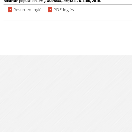
Int. J. Morphol., 34(3)
Albanian population.
:1176-1180, 2016.
Resumen Inglés
PDF Inglés
>
>