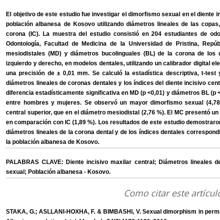
El objetivo de este estudio fue investigar el dimorfismo sexual en el diente
población albanesa de Kosovo utilizando diámetros lineales de las copas,
corona (IC). La muestra del estudio consistió en 204 estudiantes de odo
Odontología, Facultad de Medicina de la Universidad de Pristina, Rep
mesiodistales (MD) y diámetros bucolinguales (BL) de la corona de los 
izquierdo y derecho, en modelos dentales, utilizando un calibrador digital 
una precisión de ± 0,01 mm. Se calculó la estadística descriptiva, t-te
diámetros lineales de coronas dentales y los índices del diente incisivo ce
diferencia estadísticamente significativa en MD (p <0,01) y diámetros BL (p 
entre hombres y mujeres. Se observó un mayor dimorfismo sexual (4,78 %
central superior, que en el diámetro mesiodistal (2,76 %). El MC presentó 
en comparación con IC (1,89 %). Los resultados de este estudio demostraro
diámetros lineales de la corona dental y de los índices dentales correspondi
la población albanesa de Kosovo.
PALABRAS CLAVE: Diente incisivo maxilar central; Diámetros lineales de
sexual; Población albanesa - Kosovo.
Como citar este artícul
STAKA, G.; ASLLANI-HOXHA, F. & BIMBASHI, V. Sexual dimorphism in perman