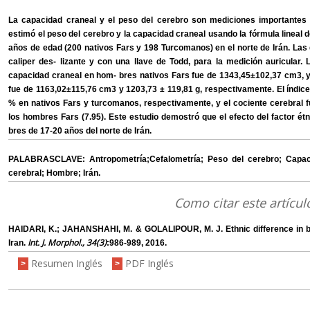
La capacidad craneal y el peso del cerebro son mediciones importantes e
estimó el peso del cerebro y la capacidad craneal usando la fórmula linea
años de edad (200 nativos Fars y 198 Turcomanos) en el norte de Irán. La
caliper des- lizante y con una llave de Todd, para la medición auricular.
capacidad craneal en hom- bres nativos Fars fue de 1343,45±102,37 cm3, y
fue de 1163,02±115,76 cm3 y 1203,73 ± 119,81 g, respectivamente. El índice
% en nativos Fars y turcomanos, respectivamente, y el cociente cerebral 
los hombres Fars (7.95). Este estudio demostró que el efecto del factor ét
bres de 17-20 años del norte de Irán.
PALABRASCLAVE: Antropometría;Cefalometría; Peso del cerebro; Capacid
cerebral; Hombre; Irán.
Como citar este artícul
HAIDARI, K.; JAHANSHAHI, M. & GOLALIPOUR, M. J. Ethnic difference in br
Int. J. Morphol., 34(3)
Iran.
:986-989, 2016.
Resumen Inglés
PDF Inglés
>
>