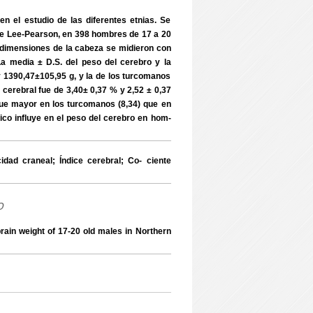
n el estudio de las diferentes etnias. Se
l de Lee-Pearson, en 398 hombres de 17 a 20
s dimensiones de la cabeza se midieron con
 La media ± D.S. del peso del cerebro y la
 1390,47±105,95 g, y la de los turcomanos
 cerebral fue de 3,40± 0,37 % y 2,52 ± 0,37
fue mayor en los turcomanos (8,34) que en
nico influye en el peso del cerebro en hom-
ad craneal; Índice cerebral; Co- ciente
o
ain weight of 17-20 old males in Northern