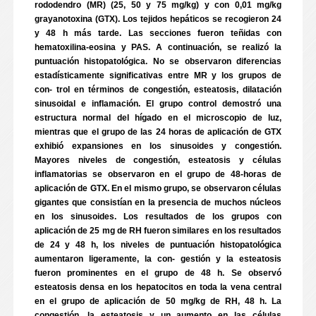
rododendro (MR) (25, 50 y 75 mg/kg) y con 0,01 mg/kg
grayanotoxina (GTX). Los tejidos hepáticos se recogieron 24
y 48 h más tarde. Las secciones fueron teñidas con
hematoxilina-eosina y PAS. A continuación, se realizó la
puntuación histopatológica. No se observaron diferencias
estadísticamente significativas entre MR y los grupos de
con- trol en términos de congestión, esteatosis, dilatación
sinusoidal e inflamación. El grupo control demostró una
estructura normal del hígado en el microscopio de luz,
mientras que el grupo de las 24 horas de aplicación de GTX
exhibió expansiones en los sinusoides y congestión.
Mayores niveles de congestión, esteatosis y células
inflamatorias se observaron en el grupo de 48-horas de
aplicación de GTX. En el mismo grupo, se observaron células
gigantes que consistían en la presencia de muchos núcleos
en los sinusoides. Los resultados de los grupos con
aplicación de 25 mg de RH fueron similares en los resultados
de 24 y 48 h, los niveles de puntuación histopatológica
aumentaron ligeramente, la con- gestión y la esteatosis
fueron prominentes en el grupo de 48 h. Se observó
esteatosis densa en los hepatocitos en toda la vena central
en el grupo de aplicación de 50 mg/kg de RH, 48 h. La
congestión, la esteatosis y un aumento en las células