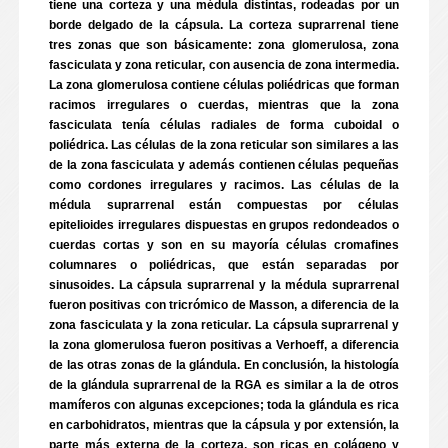
tiene una corteza y una médula distintas, rodeadas por un
borde delgado de la cápsula. La corteza suprarrenal tiene
tres zonas que son básicamente: zona glomerulosa, zona
fasciculata y zona reticular, con ausencia de zona intermedia.
La zona glomerulosa contiene células poliédricas que forman
racimos irregulares o cuerdas, mientras que la zona
fasciculata tenía células radiales de forma cuboidal o
poliédrica. Las células de la zona reticular son similares a las
de la zona fasciculata y además contienen células pequeñas
como cordones irregulares y racimos. Las células de la
médula suprarrenal están compuestas por células
epitelioides irregulares dispuestas en grupos redondeados o
cuerdas cortas y son en su mayoría células cromafines
columnares o poliédricas, que están separadas por
sinusoides. La cápsula suprarrenal y la médula suprarrenal
fueron positivas con tricrómico de Masson, a diferencia de la
zona fasciculata y la zona reticular. La cápsula suprarrenal y
la zona glomerulosa fueron positivas a Verhoeff, a diferencia
de las otras zonas de la glándula. En conclusión, la histología
de la glándula suprarrenal de la RGA es similar a la de otros
mamíferos con algunas excepciones; toda la glándula es rica
en carbohidratos, mientras que la cápsula y por extensión, la
parte más externa de la corteza, son ricas en colágeno y