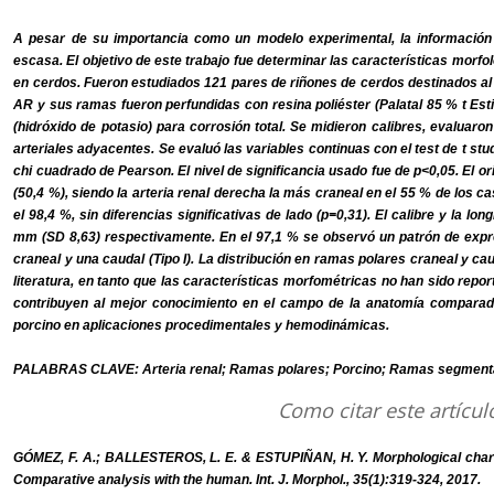
A pesar de su importancia como un modelo experimental, la información 
escasa. El objetivo de este trabajo fue determinar las características morfol
en cerdos. Fueron estudiados 121 pares de riñones de cerdos destinados al 
AR y sus ramas fueron perfundidas con resina poliéster (Palatal 85 % t Es
(hidróxido de potasio) para corrosión total. Se midieron calibres, evaluar
arteriales adyacentes. Se evaluó las variables continuas con el test de t stu
chi cuadrado de Pearson. El nivel de significancia usado fue de p<0,05. El o
(50,4 %), siendo la arteria renal derecha la más craneal en el 55 % de los ca
el 98,4 %, sin diferencias significativas de lado (p=0,31). El calibre y la lo
mm (SD 8,63) respectivamente. En el 97,1 % se observó un patrón de expr
craneal y una caudal (Tipo I). La distribución en ramas polares craneal y cau
literatura, en tanto que las características morfométricas no han sido rep
contribuyen al mejor conocimiento en el campo de la anatomía comparada 
porcino en aplicaciones procedimentales y hemodinámicas.
PALABRAS CLAVE: Arteria renal; Ramas polares; Porcino; Ramas segment
Como citar este artícul
GÓMEZ, F. A.; BALLESTEROS, L. E. & ESTUPIÑAN, H. Y. Morphological charact
Comparative analysis with the human. Int. J. Morphol., 35(1):319-324, 2017.