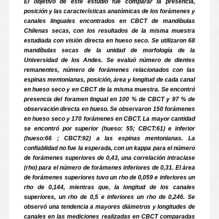
El objetivo de este estudio fue comparar la presencia,
posición y las características anatómicas de los forámenes y
canales linguales encontrados en CBCT de mandíbulas
Chilenas secas, con los resultados de la misma muestra
estudiada con visión directa en hueso seco. Se utilizaron 68
mandíbulas secas de la unidad de morfología de la
Universidad de los Andes. Se evaluó número de dientes
remanentes, número de forámenes relacionados con las
espinas mentonianas, posición, área y longitud de cada canal
en hueso seco y en CBCT de la misma muestra. Se encontró
presencia del foramen lingual en 100 % de CBCT y 97 % de
observación directa en hueso. Se observaron 150 forámenes
en hueso seco y 170 forámenes en CBCT. La mayor cantidad
se encontró por superior (hueso: 55; CBCT:61) e inferior
(hueso:66 ; CBCT:92) a las espinas mentonianas. La
confiablidad no fue la esperada, con un kappa para el número
de forámenes superiores de 0,43, una correlación intraclase
(rho) para el número de forámenes inferiores de 0,31. El área
de forámenes superiores tuvo un rho de 0,059 e inferiores un
rho de 0,144, mientras que, la longitud de los canales
superiores, un rho de 0,5 e inferiores un rho de 0,246. Se
observó una tendencia a mayores diámetros y longitudes de
canales en las mediciones realizadas en CBCT comparadas