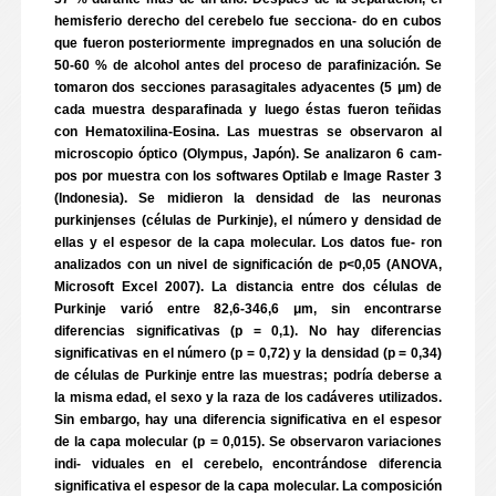
hemisferio derecho del cerebelo fue secciona- do en cubos
que fueron posteriormente impregnados en una solución de
50-60 % de alcohol antes del proceso de parafinización. Se
tomaron dos secciones parasagitales adyacentes (5 μm) de
cada muestra desparafinada y luego éstas fueron teñidas
con Hematoxilina-Eosina. Las muestras se observaron al
microscopio óptico (Olympus, Japón). Se analizaron 6 cam-
pos por muestra con los softwares Optilab e Image Raster 3
(Indonesia). Se midieron la densidad de las neuronas
purkinjenses (células de Purkinje), el número y densidad de
ellas y el espesor de la capa molecular. Los datos fue- ron
analizados con un nivel de significación de p<0,05 (ANOVA,
Microsoft Excel 2007). La distancia entre dos células de
Purkinje varió entre 82,6-346,6 μm, sin encontrarse
diferencias significativas (p = 0,1). No hay diferencias
significativas en el número (p = 0,72) y la densidad (p = 0,34)
de células de Purkinje entre las muestras; podría deberse a
la misma edad, el sexo y la raza de los cadáveres utilizados.
Sin embargo, hay una diferencia significativa en el espesor
de la capa molecular (p = 0,015). Se observaron variaciones
indi- viduales en el cerebelo, encontrándose diferencia
significativa el espesor de la capa molecular. La composición