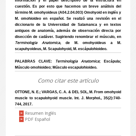
información y el papel descriptivo de la estructura en
cuestión. Es por esto que hacemos un breve análisis del
término M. omohyoideus (A04.2.04.003) Omohyoid en inglés y
M. omohioideo en español. Se realizó una revisión en el
diccionario de la Universidad de Salamanca y en textos
antiguos de anatomía, además de observación directa por
disección de cadáver. Sugiriendo renombrar el músculo, en
Terminologia Anatomica
, de M. omohyoideus a M.
scapuhyoideus, M. Scapulohyoid, M. escápulohioideo.
Terminologia Anatomica
PALABRAS CLAVE:
; Escápula;
Músculo omohioideo; Músculo escapulohioideo.
Como citar este artículo
OTTONE, N. E.; VARGAS, C. A. & DEL SOL, M. From omohyoid
muscle to scapulohyoid muscle. Int. J. Morphol., 35(2):740-
744, 2017.
Resumen Inglés
>
PDF Español
>