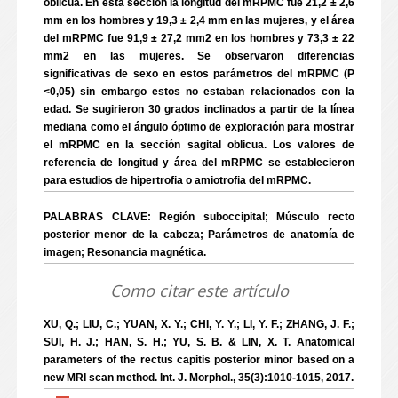
oblicua. En esta sección la longitud del mRPMC fue 21,2 ± 2,6
mm en los hombres y 19,3 ± 2,4 mm en las mujeres, y el área
del mRPMC fue 91,9 ± 27,2 mm2 en los hombres y 73,3 ± 22
mm2 en las mujeres. Se observaron diferencias
significativas de sexo en estos parámetros del mRPMC (P
<0,05) sin embargo estos no estaban relacionados con la
edad. Se sugirieron 30 grados inclinados a partir de la línea
mediana como el ángulo óptimo de exploración para mostrar
el mRPMC en la sección sagital oblicua. Los valores de
referencia de longitud y área del mRPMC se establecieron
para estudios de hipertrofia o amiotrofia del mRPMC.
PALABRAS CLAVE: Región suboccipital; Músculo recto
posterior menor de la cabeza; Parámetros de anatomía de
imagen; Resonancia magnética.
Como citar este artículo
XU, Q.; LIU, C.; YUAN, X. Y.; CHI, Y. Y.; LI, Y. F.; ZHANG, J. F.;
SUI, H. J.; HAN, S. H.; YU, S. B. & LIN, X. T. Anatomical
parameters of the rectus capitis posterior minor based on a
new MRI scan method. Int. J. Morphol., 35(3):1010-1015, 2017.