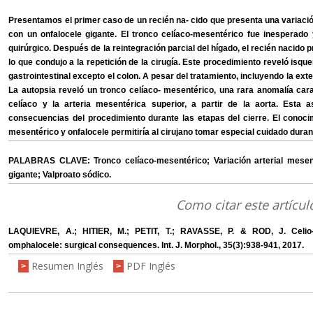
Presentamos el primer caso de un recién na- cido que presenta una variació
con un onfalocele gigante. El tronco celíaco-mesentérico fue inesperado
quirúrgico. Después de la reintegración parcial del hígado, el recién nacido
lo que condujo a la repetición de la cirugía. Este procedimiento reveló isqu
gastrointestinal excepto el colon. A pesar del tratamiento, incluyendo la extern
La autopsia reveló un tronco celíaco- mesentérico, una rara anomalía ca
celíaco y la arteria mesentérica superior, a partir de la aorta. Esta a
consecuencias del procedimiento durante las etapas del cierre. El conocimi
mesentérico y onfalocele permitiría al cirujano tomar especial cuidado durant
PALABRAS CLAVE: Tronco celíaco-mesentérico; Variación arterial mesent
gigante; Valproato sódico.
Como citar este artícul
LAQUIEVRE, A.; HITIER, M.; PETIT, T.; RAVASSE, P. & ROD, J. Celio-
omphalocele: surgical consequences. Int. J. Morphol., 35(3):938-941, 2017.
Resumen Inglés
PDF Inglés
>
>