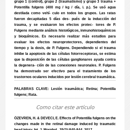
grupo 1 (control), grupo 2 (traumatismo) y grupo 3 trauma +
Potentilla fulgens (400 mg / kg / día, i. p.). Se usó agua
destilada como vehí- culo en todos los grupos. Las ratas
fueron decapitadas 5 días des- pués de la inducción del
trauma, y se evaluaron los efectos protec- tores de P.
Fulgens mediante análisis histológicos, inmunohistoquímicos
y bioquímicos. Es necesario realizar más estudios para
evaluar los efectos neuroprotectores, dependientes del
tiempo y la dosis, de P. Fulgens. Dependiendo si el trauma
inhibe la apoptosis de las células fotorreceptoras, se estima
que la disposición de las células ganglionares ayuda contra
la degenera- ción de las conexiones neuronales. P. Fulgens
ha demostrado ser efectivo para el tratamiento de los
trastornos oculares inducidos por lesión cerebral traumática.
PALABRAS CLAVE: Lesión traumática; Retina; Potentilla
fulgens; Rata.
Como citar este artículo
ÖZEVREN, H. & DEVECI, E. Effects of Potentilla fulgens on the
changes made in the retinal damage induced by traumatic
head injury. Int. J. Morphol., 35(3):840-844, 2017.