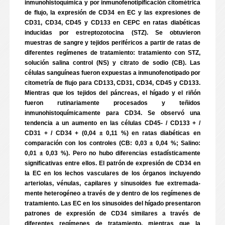
inmunohistoquímica y por inmunofenotipificación citométrica
de flujo, la expresión de CD34 en EC y las expresiones de
CD31, CD34, CD45 y CD133 en CEPC en ratas diabéticas
inducidas por estreptozotocina (STZ). Se obtuvieron
muestras de sangre y tejidos periféricos a partir de ratas de
diferentes regímenes de tratamiento: tratamiento con STZ,
solución salina control (NS) y citrato de sodio (CB). Las
células sanguíneas fueron expuestas a inmunofenotipado por
citometría de flujo para CD133, CD31, CD34, CD45 y CD133.
Mientras que los tejidos del páncreas, el hígado y el riñón
fueron rutinariamente procesados y teñidos
inmunohistoquímicamente para CD34. Se observó una
tendencia a un aumento en las células CD45- / CD133 + /
CD31 + / CD34 + (0,04 ± 0,11 %) en ratas diabéticas en
comparación con los controles (CB: 0,03 ± 0,04 %; Salino:
0,01 ± 0,03 %). Pero no hubo diferencias estadísticamente
significativas entre ellos. El patrón de expresión de CD34 en
la EC en los lechos vasculares de los órganos incluyendo
arteriolas, vénulas, capilares y sinusoides fue extremada-
mente heterogéneo a través de y dentro de los regímenes de
tratamiento. Las EC en los sinusoides del hígado presentaron
patrones de expresión de CD34 similares a través de
diferentes regímenes de tratamiento, mientras que la