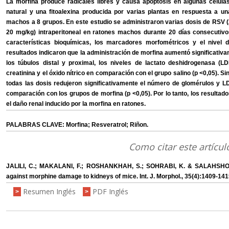
La morfina produce radicales libres y causa apoptosis en algunas células
natural y una fitoalexina producida por varias plantas en respuesta a una
machos a 8 grupos. En este estudio se administraron varias dosis de RSV (2
20 mg/kg) intraperitoneal en ratones machos durante 20 días consecutivos 
características bioquímicas, los marcadores morfométricos y el nivel d
resultados indicaron que la administración de morfina aumentó significativa
los túbulos distal y proximal, los niveles de lactato deshidrogenasa (LD
creatinina y el óxido nítrico en comparación con el grupo salino (p <0,05).
todas las dosis redujeron significativamente el número de glomérulos y LDH
comparación con los grupos de morfina (p <0,05). Por lo tanto, los resultados
el daño renal inducido por la morfina en ratones.
PALABRAS CLAVE: Morfina; Resveratrol; Riñon.
Como citar este artícul
JALILI, C.; MAKALANI, F.; ROSHANKHAH, S.; SOHRABI, K. & SALAHSHOOR,
against morphine damage to kidneys of mice. Int. J. Morphol., 35(4):1409-141
Resumen Inglés
PDF Inglés
>
>