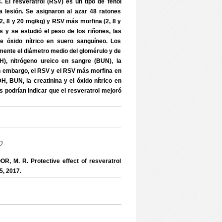
. El resveratrol (RSV) es un tipo de fenol
 lesión. Se asignaron al azar 48 ratones
, 8 y 20 mg/kg) y RSV más morfina (2, 8 y
y se estudió el peso de los riñones, las
e óxido nítrico en suero sanguíneo. Los
mente el diámetro medio del glomérulo y de
H), nitrógeno ureico en sangre (BUN), la
 Sin embargo, el RSV y el RSV más morfina en
, BUN, la creatinina y el óxido nítrico en
 podrían indicar que el resveratrol mejoró
o
 M. R. Protective effect of resveratrol
5, 2017.