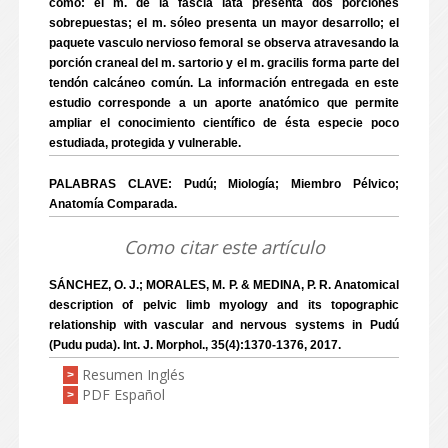
como: el m. de la fascia lata presenta dos porciones
sobrepuestas; el m. sóleo presenta un mayor desarrollo; el
paquete vasculo nervioso femoral se observa atravesando la
porción craneal del m. sartorio y el m. gracilis forma parte del
tendón calcáneo común. La información entregada en este
estudio corresponde a un aporte anatómico que permite
ampliar el conocimiento científico de ésta especie poco
estudiada, protegida y vulnerable.
PALABRAS CLAVE: Pudú; Miología; Miembro Pélvico;
Anatomía Comparada.
Como citar este artículo
SÁNCHEZ, O. J.; MORALES, M. P. & MEDINA, P. R. Anatomical
description of pelvic limb myology and its topographic
relationship with vascular and nervous systems in Pudú
(Pudu puda). Int. J. Morphol., 35(4):1370-1376, 2017.
Resumen Inglés
>
PDF Español
>