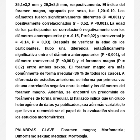
35,1±3,2 mm y 29,3±2,5 mm, respectivamente. El índice del
foramen magno, agrupado por sexo, fue 1,20±0,10. Los
diámetros fueron significativamente diferentes (P <0,001) y
positivamente correlacionados (r = 0,52, P <0,001). La edad
de los participantes se correlacionó negativamente con los
diámetros anteroposterior (r = -0,15, P = 0,02) y transversal (r
= -0,14, P = 0,03). Después de verificar la edad de los
participantes, hubo una diferencia estadísticamente
significativa entre el diámetro anteroposterior (P <0,001), el
diámetro transversal (P <0,001) y el foramen magno (P =
0,02) entre ambos sexos. El foramen magno era más
comúnmente de forma irregular (36 % de todos los casos). A
diferencia de estudios anteriores, se informa por primera vez
de una correlación negativa entre la edad y los diámetros del
foramen magno. Además, se encontró un predominio de
forámenes de forma irregular. El hallazgo indica que un grupo
heterogéneo de datos ya publicados, sea aún más variable, lo
que lleva a reconsiderar el papel de la evaluación visual en
los estudios morfométricos.
PALABRAS CLAVE: Foramen magno; Morfometría;
Dimorfismo sexual; Medidas; Morfología.