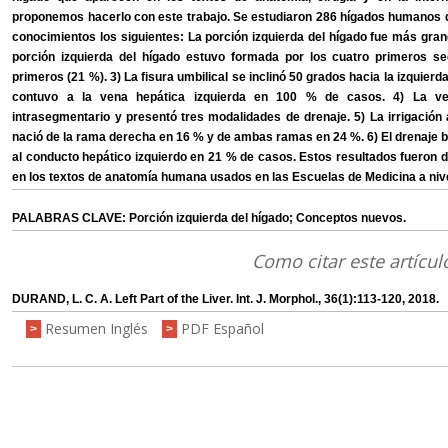
proponemos hacerlo con este trabajo. Se estudiaron 286 hígados humanos q
conocimientos los siguientes: La porción izquierda del hígado fue más gr
porción izquierda del hígado estuvo formada por los cuatro primeros s
primeros (21 %). 3) La fisura umbilical se inclinó 50 grados hacia la izquierda 
contuvo a la vena hepática izquierda en 100 % de casos. 4) La ven
intrasegmentario y presentó tres modalidades de drenaje. 5) La irrigación 
nació de la rama derecha en 16 % y de ambas ramas en 24 %. 6) El drenaje bi
al conducto hepático izquierdo en 21 % de casos. Estos resultados fueron 
en los textos de anatomía humana usados en las Escuelas de Medicina a nive
PALABRAS CLAVE: Porción izquierda del hígado; Conceptos nuevos.
Como citar este artícul
DURAND, L. C. A. Left Part of the Liver. Int. J. Morphol., 36(1):113-120, 2018.
Resumen Inglés
PDF Español
>
>