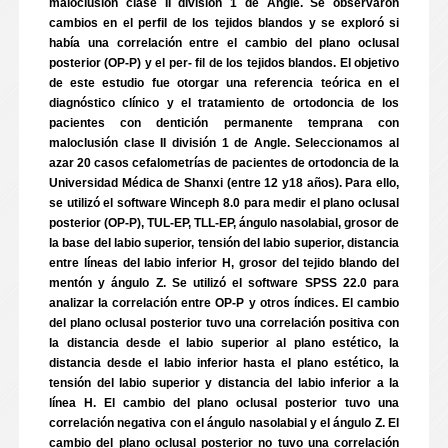
maloclusión clase II división 1 de Angle. Se observaron
cambios en el perfil de los tejidos blandos y se exploró si
había una correlación entre el cambio del plano oclusal
posterior (OP-P) y el per- fil de los tejidos blandos. El objetivo
de este estudio fue otorgar una referencia teórica en el
diagnóstico clínico y el tratamiento de ortodoncia de los
pacientes con dentición permanente temprana con
maloclusión clase II división 1 de Angle. Seleccionamos al
azar 20 casos cefalometrías de pacientes de ortodoncia de la
Universidad Médica de Shanxi (entre 12 y18 años). Para ello,
se utilizó el software Winceph 8.0 para medir el plano oclusal
posterior (OP-P), TUL-EP, TLL-EP, ángulo nasolabial, grosor de
la base del labio superior, tensión del labio superior, distancia
entre líneas del labio inferior H, grosor del tejido blando del
mentón y ángulo Z. Se utilizó el software SPSS 22.0 para
analizar la correlación entre OP-P y otros índices. El cambio
del plano oclusal posterior tuvo una correlación positiva con
la distancia desde el labio superior al plano estético, la
distancia desde el labio inferior hasta el plano estético, la
tensión del labio superior y distancia del labio inferior a la
línea H. El cambio del plano oclusal posterior tuvo una
correlación negativa con el ángulo nasolabial y el ángulo Z. El
cambio del plano oclusal posterior no tuvo una correlación