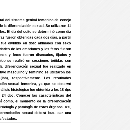
etal del sistema genital femenino de conejo
la diferenciación sexual. Se utilizaron 11
. El día del coito se determinó como día
s fueron obtenidas cada dos días, a partir
l fue dividido en dos: animales con sexo
edades de los embriones y los fetos fueron
nes y fetos fueron disecados, fijados y
́gico se realizó en secciones teñidas con
a diferenciación sexual fue realizado en
ativo masculino y feminino se utilizaron los
hh), respectivamente. Los resultados
ción sexual femenina, ya que se observó
nálisis histológico fue obtenida a los 18 dpc
 24 dpc. Conocer las características del
í como, el momento de la diferenciación
ología y patología de estos órganos. Así,
ferenciación sexual deberá bus- car una
 afectados.