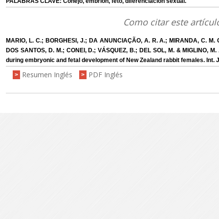
PALABRAS CLAVE: Conejo, embrión, feto, diferenciación sexual.
Como citar este artícul
MARIO, L. C.; BORGHESI, J.; DA ANUNCIAÇÃO, A. R. A.; MIRANDA, C. M. C
DOS SANTOS, D. M.; CONEI, D.; VÁSQUEZ, B.; DEL SOL, M. & MIGLINO, M. A.
during embryonic and fetal development of New Zealand rabbit females. Int. J
Resumen Inglés
PDF Inglés
>
>