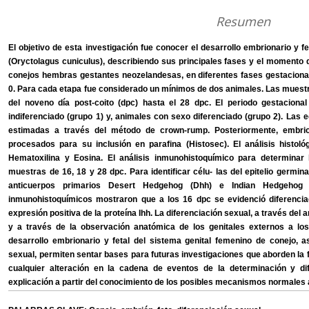
Resumen
El objetivo de esta investigación fue conocer el desarrollo embrionario y f
(Oryctolagus cuniculus), describiendo sus principales fases y el momento de 
conejos hembras gestantes neozelandesas, en diferentes fases gestacionales
0. Para cada etapa fue considerado un mínimos de dos animales. Las muestra
del noveno día post-coito (dpc) hasta el 28 dpc. El periodo gestaciona
indiferenciado (grupo 1) y, animales con sexo diferenciado (grupo 2). Las 
estimadas a través del método de crown-rump. Posteriormente, embrio
procesados para su inclusión en parafina (Histosec). El análisis histolo
Hematoxilina y Eosina. El análisis inmunohistoquímico para determinar l
muestras de 16, 18 y 28 dpc. Para identificar célu- las del epitelio germin
anticuerpos primarios Desert Hedgehog (Dhh) e Indian Hedgehog (I
inmunohistoquímicos mostraron que a los 16 dpc se evidenció diferencia
expresión positiva de la proteína Ihh. La diferenciación sexual, a través del a
y a través de la observación anatómica de los genitales externos a los
desarrollo embrionario y fetal del sistema genital femenino de conejo, as
sexual, permiten sentar bases para futuras investigaciones que aborden la fisi
cualquier alteración en la cadena de eventos de la determinación y di
explicación a partir del conocimiento de los posibles mecanismos normales