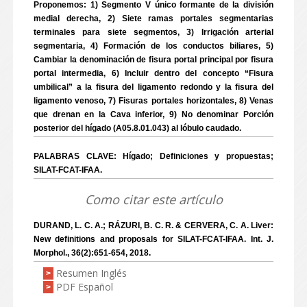
Proponemos: 1) Segmento V único formante de la división
medial derecha, 2) Siete ramas portales segmentarias
terminales para siete segmentos, 3) Irrigación arterial
segmentaria, 4) Formación de los conductos biliares, 5)
Cambiar la denominación de fisura portal principal por fisura
portal intermedia, 6) Incluir dentro del concepto “Fisura
umbilical” a la fisura del ligamento redondo y la fisura del
ligamento venoso, 7) Fisuras portales horizontales, 8) Venas
que drenan en la Cava inferior, 9) No denominar Porción
posterior del hígado (A05.8.01.043) al lóbulo caudado.
PALABRAS CLAVE: Hígado; Definiciones y propuestas;
SILAT-FCAT-IFAA.
Como citar este artículo
DURAND, L. C. A.; RÁZURI, B. C. R. & CERVERA, C. A. Liver:
New definitions and proposals for SILAT-FCAT-IFAA. Int. J.
Morphol., 36(2):651-654, 2018.
Resumen Inglés
>
PDF Español
>