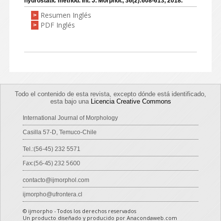
hydrostatic method. Int. J. Morphol., 36(2):608-613, 2018.
Resumen Inglés
>
PDF Inglés
>
Todo el contenido de esta revista, excepto dónde está identificado,
esta bajo una
Licencia Creative Commons
International Journal of Morphology
Casilla 57-D, Temuco-Chile
Tel.:(56-45) 232 5571
Fax:(56-45) 232 5600
contacto@ijmorphol.com
ijmorpho@ufrontera.cl
© ijmorpho - Todos los derechos reservados
Un producto diseñado y producido por Anacondaweb.com