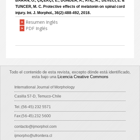
BARAN, Ö.; ÇIÇEKÇI, E.; DÖNDER, A.; ATIÇ, R.; DEVECI, E. &
TUNCER, M. C. Protective effects of melatonin on spinal cord
injury. Int. J. Morphol., 36(2):488-492, 2018.
Resumen Inglés
>
PDF Inglés
>
Todo el contenido de esta revista, excepto dónde está identificado,
esta bajo una
Licencia Creative Commons
International Journal of Morphology
Casilla 57-D, Temuco-Chile
Tel.:(56-45) 232 5571
Fax:(56-45) 232 5600
contacto@ijmorphol.com
ijmorpho@ufrontera.cl