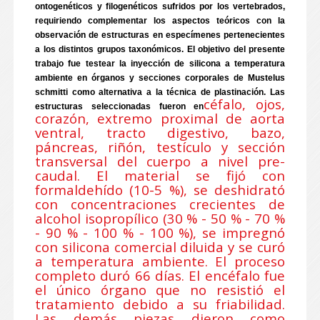
ontogenéticos y filogenéticos sufridos por los vertebrados,
requiriendo complementar los aspectos teóricos con la
observación de estructuras en especímenes pertenecientes
a los distintos grupos taxonómicos. El objetivo del presente
trabajo fue testear la inyección de silicona a temperatura
ambiente en órganos y secciones corporales de Mustelus
schmitti como alternativa a la técnica de plastinación. Las
céfalo, ojos,
estructuras seleccionadas fueron en
corazón, extremo proximal de aorta
ventral, tracto digestivo, bazo,
páncreas, riñón, testículo y sección
transversal del cuerpo a nivel pre-
caudal. El material se fijó con
formaldehído (10-5 %), se deshidrató
con concentraciones crecientes de
alcohol isopropílico (30 % - 50 % - 70 %
- 90 % - 100 % - 100 %), se impregnó
con silicona comercial diluida y se curó
a temperatura ambiente. El proceso
completo duró 66 días. El encéfalo fue
el único órgano que no resistió el
tratamiento debido a su friabilidad.
Las demás piezas dieron como