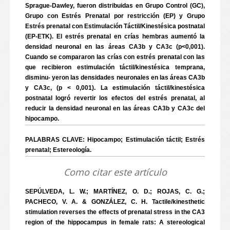
Sprague-Dawley, fueron distribuidas en Grupo Control (GC),
Grupo con Estrés Prenatal por restricción (EP) y Grupo
Estrés prenatal con Estimulación Táctil/Kinestésica postnatal
(EP-ETK). El estrés prenatal en crías hembras aumentó la
densidad neuronal en las áreas CA3b y CA3c (p<0,001).
Cuando se compararon las crías con estrés prenatal con las
que recibieron estimulación táctil/kinestésica temprana,
disminu- yeron las densidades neuronales en las áreas CA3b
y CA3c, (p < 0,001). La estimulación táctil/kinestésica
postnatal logró revertir los efectos del estrés prenatal, al
reducir la densidad neuronal en las áreas CA3b y CA3c del
hipocampo.
PALABRAS CLAVE: Hipocampo; Estimulación táctil; Estrés
prenatal; Estereología.
Como citar este artículo
SEPÚLVEDA, L. W.; MARTÍNEZ, O. D.; ROJAS, C. G.;
PACHECO, V. A. & GONZÁLEZ, C. H. Tactile/kinesthetic
stimulation reverses the effects of prenatal stress in the CA3
region of the hippocampus in female rats: A stereological